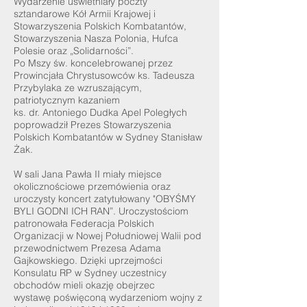
Wydarzenie uświetniały poczty
sztandarowe Kół Armii Krajowej i
Stowarzyszenia Polskich Kombatantów,
Stowarzyszenia Nasza Polonia, Hufca
Polesie oraz „Solidarności”.
Po Mszy św. koncelebrowanej przez
Prowincjała Chrystusowców ks. Tadeusza
Przybylaka ze wzruszającym,
patriotycznym kazaniem
ks. dr. Antoniego Dudka Apel Poległych
poprowadził Prezes Stowarzyszenia
Polskich Kombatantów w Sydney Stanisław
Żak.
W sali Jana Pawła II miały miejsce
okolicznościowe przemówienia oraz
uroczysty koncert zatytułowany "OBYŚMY
BYLI GODNI ICH RAN”. Uroczystościom
patronowała Federacja Polskich
Organizacji w Nowej Południowej Walii pod
przewodnictwem Prezesa Adama
Gajkowskiego. Dzięki uprzejmości
Konsulatu RP w Sydney uczestnicy
obchodów mieli okazję obejrzec
wystawę poświęconą wydarzeniom wojny z