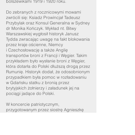
bolszewikami 1919 i 1920 roku.
Do zebranych z rocznicowymi mowami
zwrócili się: Ksiadz Prowincjał Tadeusz
Przybylak oraz Konsul Generalna w Sydney
dr Monika Kończyk. Wykład nt. Bitwy
Warszawskiej wygłosił historyk Janusz
Tydda zwracając uwagę na fakt blokowania
przez kraje ościenne, Niemcy
i Czechosłowację a także Anglię
transportów broni z Francji i Węgier. Takim
przykładem było wysłanie broni z Węgier,
która dotarła do Polski dłuższą drogą przez
Rumunię. Historyk dodał, że odosobnionym
przypadkiem była pomoc w rozładowaniu
w Gdańsku statku z bronią przez
brytyjskich żołnierzy i załadunek jej na
pociągi jadące do Polski.
W koncercie patriotycznym,
przygotowanym przez siostrę Agnieszkę
Misiak i Bożenę Szymańską, wystąpiły
dzieci z Polskiej Szkoły Sobotniej w
Marayong oraz artyści: Bożena Szymańska,
Małgorzata Żak i Wiesław Rogoliński.