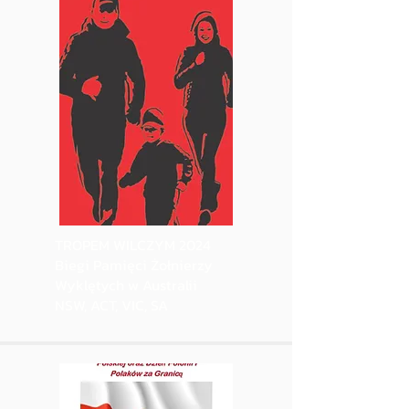
TROPEM WILCZYM 2024
Biegi Pamięci Żołnierzy
Wyklętych w Australii
NSW, ACT, VIC, SA